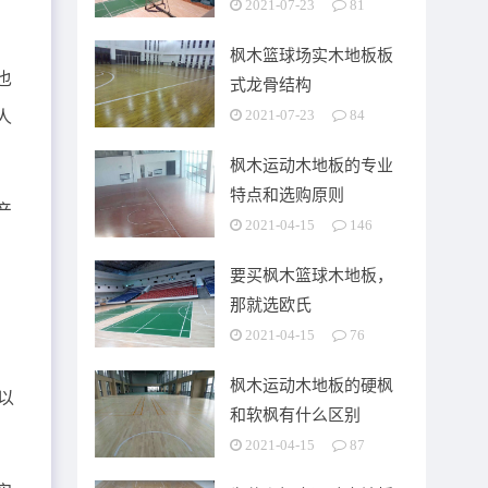
2021-07-23
81
枫木篮球场实木地板板
也
式龙骨结构
人
2021-07-23
84
枫木运动木地板的专业
特点和选购原则
产
2021-04-15
146
要买枫木篮球木地板，
那就选欧氏
2021-04-15
76
枫木运动木地板的硬枫
以
和软枫有什么区别
2021-04-15
87