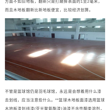
方面不如旧地板，翻新只是打磨掉表面的1至2毫米，
而且木地板翻新比新地板便宜，比较经济划算。
不管是篮球馆仍是羽毛球馆，永远是会想着用什么漆
去划线，应当注意些什么。**篮球木地板面漆选用篮球
木地板漆划线漆(亚光聚氨酯漆)油漆不含性酮类溶剂，