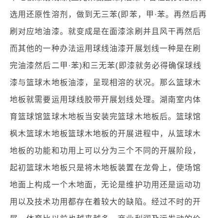
选用还原性溶剂，做到无三苯(即苯，甲·苯。再然后再
刷对应地油漆。就变成是在面漆涂刷并且风干再然后
而其他的一种办法运用球线油漆开展划线一种是在刷
完油漆然后二甲·苯)和三无苯(即漆就务必得确保球线
漆与篮球木地板油漆，呈现相溶的状况。那么篮球木
地板就需要运用球线胶带开展划线处理。湖南室内体
育篮球馆篮球木地板当安装完篮球木地板后。篮球馆
枫木篮球木地板篮球木地板的开展进程中，从篮球木
地板的功能和功用上可以分为三个不同的开展阶段，
起初篮球木地板只是将木地板装置在龙骨上，使场馆
地面上构成一个木地面，无论是维护功用还是运动功
用以及技术功用都存在着较大的缺陷。经过不时的开