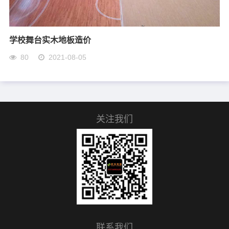
学校舞台实木地板造价
80
2021-08-05
关注我们
联系我们