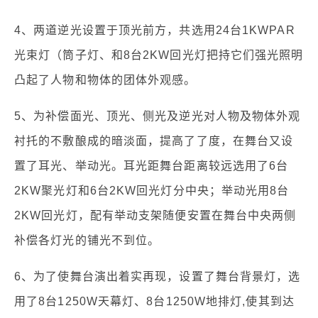
4、两道逆光设置于顶光前方，共选用24台1KWPAR
光束灯（筒子灯、和8台2KW回光灯把持它们强光照明
凸起了人物和物体的团体外观感。
5、为补偿面光、顶光、侧光及逆光对人物及物体外观
衬托的不敷酿成的暗淡面，提高了了度，在舞台又设
置了耳光、举动光。耳光距舞台距离较远选用了6台
2KW聚光灯和6台2KW回光灯分中央；举动光用8台
2KW回光灯，配有举动支架随便安置在舞台中央两侧
补偿各灯光的铺光不到位。
6、为了使舞台演出着实再现，设置了舞台背景灯，选
用了8台1250W天幕灯、8台1250W地排灯,使其到达