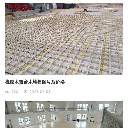
橡胶木舞台木地板图片及价格
120
2021-08-05