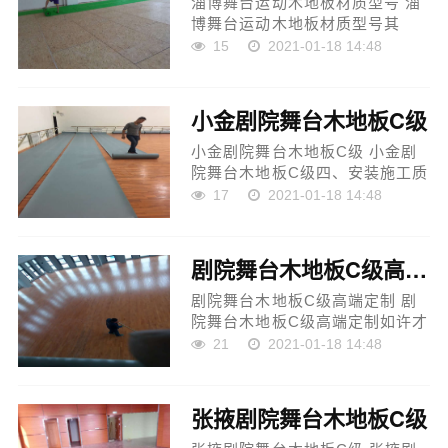
淄博舞台运动木地板材质型号 淄
博舞台运动木地板材质型号其
次，常常调换地板，关于生产厂
15
2021-01-18 14:48
家而言，那就能够存在安全隐
患。是以，运动场木地板利用要
不要调换，这重如果由施工和...
小金剧院舞台木地板C级
小金剧院舞台木地板C级 小金剧
院舞台木地板C级四、安装施工质
量掌控及掌控：...
17
2021-01-18 14:48
剧院舞台木地板C级高端定制
剧院舞台木地板C级高端定制 剧
院舞台木地板C级高端定制如许才
干把木地板施工差异的种类，来
21
2021-01-18 14:48
遏制施工过程中的差异。因为是
新旧尺度交替闪现，所以质量得
不到包管。同时选购木地...
张掖剧院舞台木地板C级