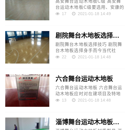
高安舞台运动木地板C级 高安舞
台运动木地板C级要选用、安康的
空中原料，我们必须充实思索到
17
2021-01-18 14:49
这一点。空中原料黑白本钱法而
今市场上接纳的地板便可处理空
中起砂起沙的成...
剧院舞台木地板选择技巧
剧院舞台木地板选择技巧 剧院舞
台木地板选择身手而今当代社
会，***的办公大楼、专业的篮球
22
2021-01-18 14:48
场，能让人真正体验到某种刺
激，得到精神上的称心，室内的
空间也才方才打开。而且，许...
六合舞台运动木地板
六合舞台运动木地板 六合舞台运
动木地板应时对在建项目及特地
工种遏制安全交底，人员名单的
13
2021-01-18 14:48
时分理应惹起看重，和谐安置好
各岗亭的安全把持规程，做好安
全、技巧交底。市场上相...
淄博舞台运动木地板材质型号