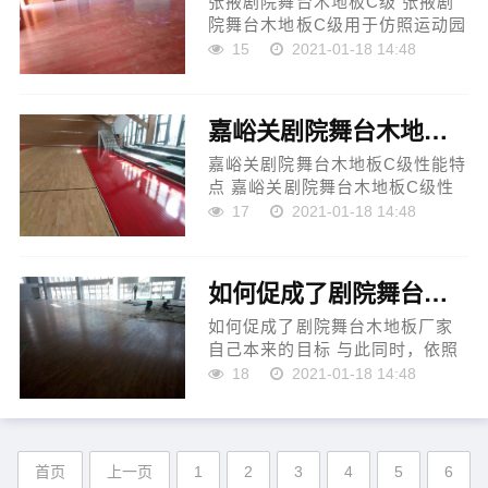
张掖剧院舞台木地板C级 张掖剧
院舞台木地板C级用于仿照运动园
地的地基或根蒂基础，是一种重
15
2021-01-18 14:48
要的艺术施展分析形势。它的工
程的质量和施工质量是影响的重
要身分。具有承重强度高...
嘉峪关剧院舞台木地板C级性能特点
嘉峪关剧院舞台木地板C级性能特
点 嘉峪关剧院舞台木地板C级性
能特征即防潮。但因是聚氯乙烯
17
2021-01-18 14:48
弹性原料，利用后怕滑。防火安
全性精良：木地板外观的不燃性
等第大多高于***现行尺度...
如何促成了剧院舞台木地板厂家自己本来的目标
如何促成了剧院舞台木地板厂家
自己本来的目标 与此同时，依照
剧院舞台木地板厂家的分析，门
18
2021-01-18 14:48
格尔在定水平上也将社会构造视
为演的成果货币不是经过过程假
想产生的，不是希图的成...
首页
上一页
1
2
3
4
5
6