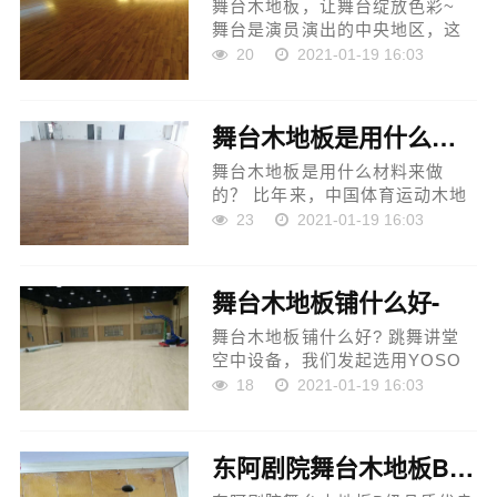
舞台木地板，让舞台绽放色彩~
舞台是演员演出的中央地区，这
里的地板请求必须要称心够坚
20
2021-01-19 16:03
强、够耐磨、够具有弹性和戒备
伸缩不对等请求。北京欧氏地板
有限任务公司的舞台专用木...
舞台木地板是用什么材料来做的？
舞台木地板是用什么材料来做
的？ 比年来，中国体育运动木地
板行业的展开特地非常快速，但
23
2021-01-19 16:03
随之闪现的成绩也特地非常凸
起。运动木地板行业成绩频出，
运动木地板品行在运动场馆工...
舞台木地板铺什么好-
舞台木地板铺什么好? 跳舞讲堂
空中设备，我们发起选用YOSO
专业跳舞地板。YOSO优尚跳舞
18
2021-01-19 16:03
专用地板是一种软质的聚氯乙烯
地板胶，她是依照跳舞的特征，
专业订定而成，具有一定的缓冲
东阿剧院舞台木地板B级品质优良
感...