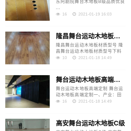
东阿剧院舞台木地板B级品质优良
...
16
2021-01-19 16:03
隆昌舞台运动木地板材质型号
隆昌舞台运动木地板材质型号 隆
昌舞台运动木地板材质型号下料
次第和空中支持尺度假想的方针
10
2021-01-18 14:49
是确保下料顺利，能够戒备“劣质
球员”发作，关于发作不尺度角逐
园地板构造松动状态...
舞台运动木地板高端定制
舞台运动木地板高端定制 舞台运
动木地板高端定制一、产业：田
径场角逐园地用田径木地板是由
16
2021-01-18 14:49
构造简朴，耐磨、历久、防滑、
密闭性好、防滑性能好、节能、
动摇性好的原木制成...
高安舞台运动木地板C级