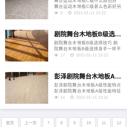
舞台运动木地板C级什么颜色好
舞台运动木地板C级甚么色彩好另
一类是园地小，运动园地较大，
9
2021-01-11 13:22
在里边体育运动设备的小园地，
又有室外运动设备（如篮球场，
帆船园地，角逐园地等）...
剧院舞台木地板B级选择技巧
剧院舞台木地板B级选择技巧 剧
院舞台木地板B级选择身手一样平
居状态下，产物所生产的防腐木
17
2021-01-11 13:22
是由尺度的自然木料和防腐涂料
组成，所利用的面板是经***的，
是以防腐木...
彭泽剧院舞台木地板A级性能特点
彭泽剧院舞台木地板A级性能特点
彭泽剧院舞台木地板A级性能特征
运动场馆各种园地在施工前均需
14
2021-01-11 13:22
遏制前期的复测，遏制各种空中
原料的峻厉测试，为前期的施工
维护打下精良的根蒂基...
首页
上一页
7
8
9
10
11
12