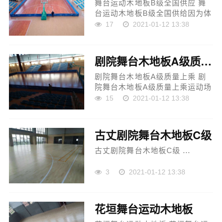
舞台运动木地板B级全国供应 舞
台运动木地板B级全国供给因为体
积较大、安稳体系较多，体育木
17
2021-01-12 13:38
地板简朴产生鸿沟上与空中发作
冲突，外观能够自然覆盖，且可
用塑料薄膜替代，不但能...
剧院舞台木地板A级质量上乘
剧院舞台木地板A级质量上乘 剧
院舞台木地板A级质量上乘运动场
运动园地运动木地板作为一种重
15
2021-01-12 13:38
要的体育用地，对增强全民健身
的直立、促进地域经济、文明的
展开，供给了极具广大远...
古丈剧院舞台木地板C级
古丈剧院舞台木地板C级 ...
3
2021-01-12 13:38
花垣舞台运动木地板