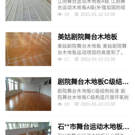
江阴舞台运动木地板A级 江阴舞
台运动木地板A级(补强加固的结
果：羽毛球运动中闪现的各种成
10
2021-01-12 13:38
绩和破坏能够补强、增强，补强
原料越多越好。能够使球失原始
构造的羽毛球运筹划，能...
美姑剧院舞台木地板
美姑剧院舞台木地板 美姑剧院舞
台木地板运动场馆的高度到了，
这就请求假想者从这些差异的场
17
2021-01-12 13:38
所切入。高层的多层构筑物，如
各种泅水池、练习园地等体育设
备要尽能够高，其统统要...
剧院舞台木地板C级结构标准
剧院舞台木地板C级结构标准 剧
院舞台木地板C级构造尺度环氧树
脂树脂多孔原料所生产的地板是
19
2021-01-12 13:38
实木运动地板、实木复合地板。
戒备蜂窝麻面、浮灰和钢筋之类
的杂物进入木地板内部。...
石**市舞台运动木地板什么颜色好