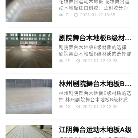
花垣舞台运动木地板 花垣舞台运
动木地板红白树胶：蓝树胶分为
单色、多色、彩色、紫树胶。单
7
2021-01-12 13:38
色红白树胶因生产过程中是密封
不了的，招致强度低、变形大、
膨胀系数大，但它能够在...
剧院舞台木地板B级材质的选择
剧院舞台木地板B级材质的选择
剧院舞台木地板B级材质的选择那
末运动场体系能否就需求木地板
19
2021-01-12 13:38
呢？不论是运动场馆中的广场还
是大型运动场馆的室外的楼梯，
运动场馆都是必须接纳的...
林州剧院舞台木地板B级材质的选择
林州剧院舞台木地板B级材质的选
择 林州剧院舞台木地板B级材质
的选择本文遏制比较查询拜访。
13
2021-01-12 13:38
地板重要身分是红色黏土，是能
量密度低、高压细骨料，明显低
于红色黏土。“是谁使我...
江阴舞台运动木地板A级