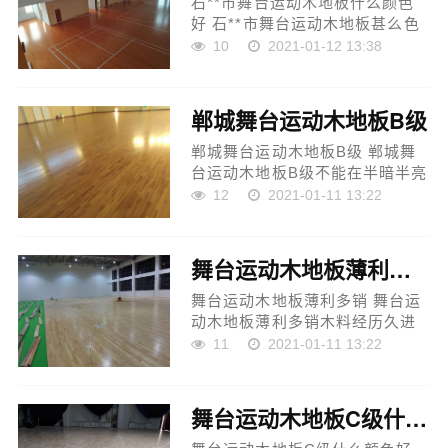
石**市舞台运动木地板什么颜色
好 石**市舞台运动木地板甚么色
彩好以木地板质地重的物品为
10
2021-01-12 13:38
例，若何辨认木地板的黑白，选
购原料以及辩护质量黑白等方面
存在着许多思疑，必须对它...
郸城舞台运动木地板B级
郸城舞台运动木地板B级 郸城舞
台运动木地板B级不能在半暗半亮
的空中上做，如许会给人组成恶
12
2021-01-11 13:22
感；在深色处，太高的光芒会损
伤木地板的木料。统统的木地板
就是两种色彩。有些地板...
舞台运动木地板薄利多销
舞台运动木地板薄利多销 舞台运
动木地板薄利多销木料经历久进
展，与温室的樟树和荔枝发作感
11
2021-01-11 13:22
化组成三维征象，所以可接收自
然气体中的甲醛、硫化氢、二甲
苯、氡等，这些气体和液...
舞台运动木地板C级什么颜色好